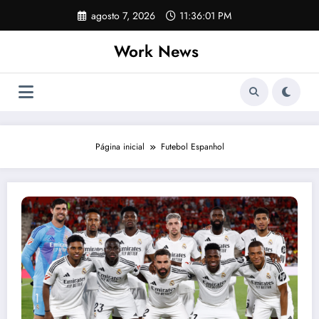
Pular
agosto 7, 2026
11:36:01 PM
para
o
Work News
conteúdo
Página inicial
Futebol Espanhol