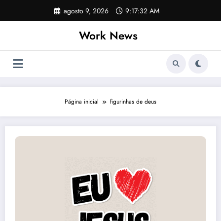
Pular
agosto 9, 2026
9:17:32 AM
para
o
Work News
conteúdo
Página inicial
figurinhas de deus