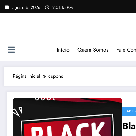
Pular
agosto 6, 2026
9:01:15 PM
para
o
conteúdo
Início
Quem Somos
Fale Co
Página inicial
cupons
APLI
Bl