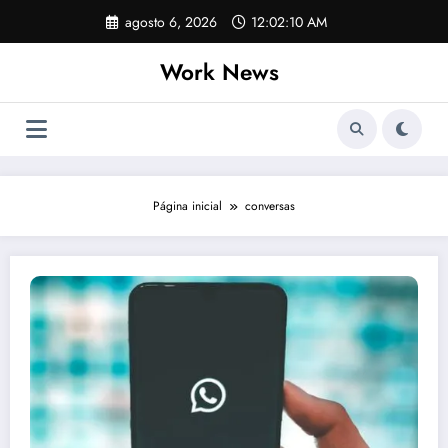
Pular
agosto 6, 2026
12:02:10 AM
para
o
Work News
conteúdo
Página inicial
conversas