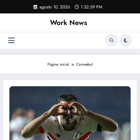
Pular
agosto 10, 2026
1:32:59 PM
para
o
Work News
conteúdo
Página inicial
Conmebol