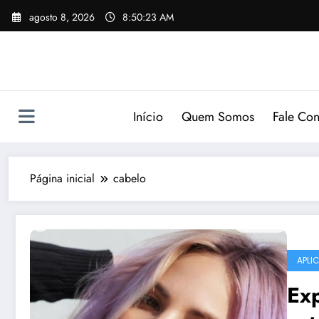
Pular
agosto 8, 2026
8:50:23 AM
para
o
conteúdo
Início
Quem Somos
Fale Co
Página inicial
cabelo
APLI
Ex