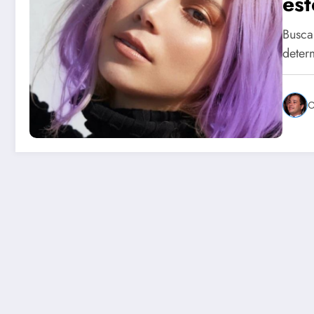
est
Busca
deter
C