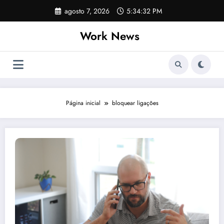
Pular
agosto 7, 2026
5:34:32 PM
para
o
Work News
conteúdo
Página inicial
bloquear ligações