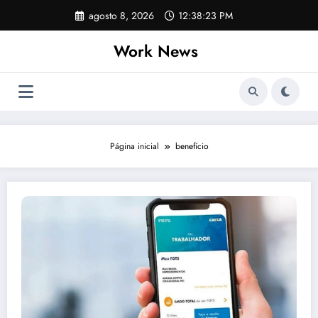
Pular
agosto 8, 2026
12:38:23 PM
para
o
Work News
conteúdo
Página inicial
benefício