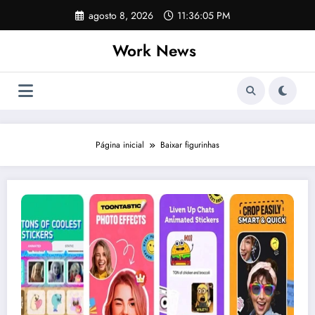
Pular
agosto 8, 2026
11:36:05 PM
para
o
Work News
conteúdo
Página inicial
Baixar figurinhas