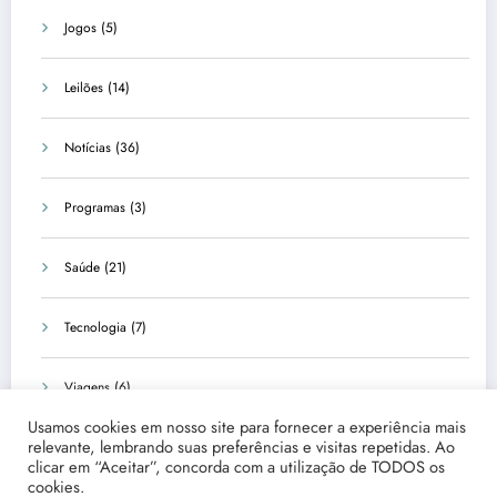
Jogos
(5)
Leilões
(14)
Notícias
(36)
Programas
(3)
Saúde
(21)
Tecnologia
(7)
Viagens
(6)
Usamos cookies em nosso site para fornecer a experiência mais
relevante, lembrando suas preferências e visitas repetidas. Ao
clicar em “Aceitar”, concorda com a utilização de TODOS os
cookies.
Início
Quem Somos
Fale Conosco
Disclaimer