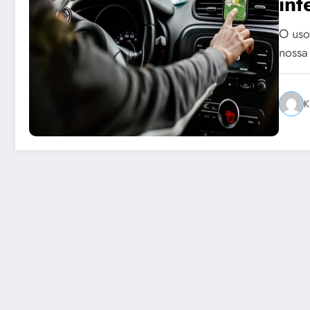
int
O uso
nossa
K