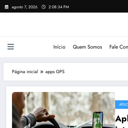
Pular
agosto 7, 2026
2:08:34 PM
para
o
conteúdo
Início
Quem Somos
Fale Co
Página inicial
apps GPS
APLI
Apl