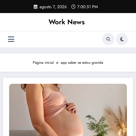
Pular
agosto 7, 2026
7:00:51 PM
para
o
Work News
conteúdo
Página inicial
app saber se estou gravida