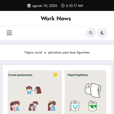
Pular
agosto 10, 2026
6:10:17 AM
para
o
Work News
conteúdo
Página inicial
aplicativos para fazer figurinhas