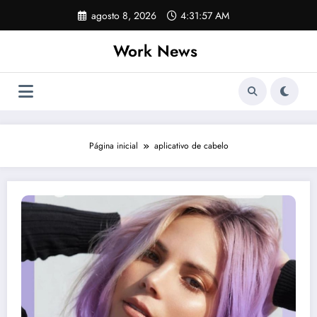
Pular
agosto 8, 2026
4:31:57 AM
para
o
Work News
conteúdo
Página inicial
aplicativo de cabelo