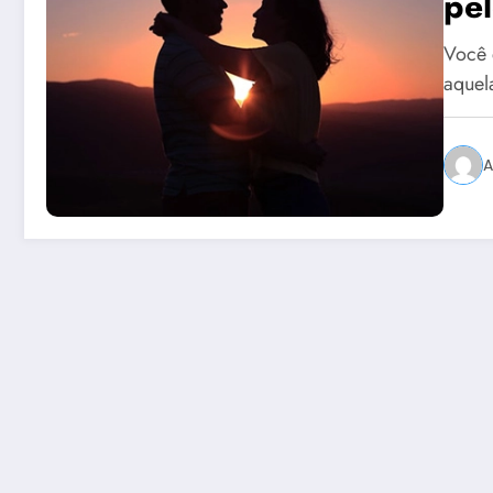
pel
Você 
aquel
A