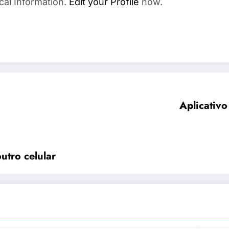
cal Information.
Edit your Profile
now.
Aplicativo
tro celular