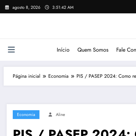
Pular
agosto 8, 2026
3:51:43 AM
para
o
conteúdo
Início
Quem Somos
Fale Co
Página inicial
Economia
PIS / PASEP 2024: Como re
Economia
Aline
PIS / PASEP 2024: