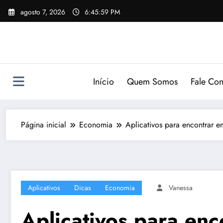
Pular
agosto 7, 2026
6:46:00 PM
para
o
conteúdo
Início
Quem Somos
Fale Co
Página inicial
Economia
Aplicativos para encontrar e
Aplicativos
Dicas
Economia
Vanessa
Aplicativos para en