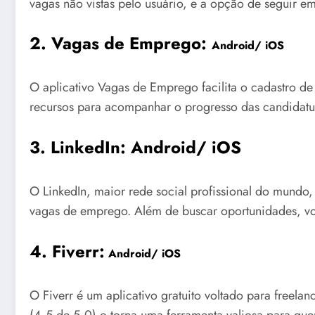
vagas não vistas pelo usuário, e a opção de seguir e
2. Vagas de Emprego:
Android
/
iOS
O aplicativo Vagas de Emprego facilita o cadastro de
recursos para acompanhar o progresso das candidatur
3. LinkedIn:
Android
/
iOS
O LinkedIn, maior rede social profissional do mundo, 
vagas de emprego. Além de buscar oportunidades, voc
4. Fiverr:
Android
/
iOS
O Fiverr é um aplicativo gratuito voltado para freel
(4,5 de 5,0) o torna uma ferramenta valiosa para qu