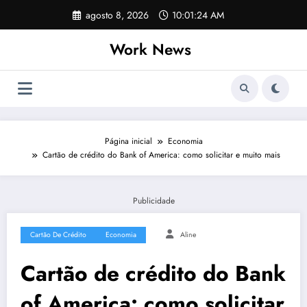
Pular
agosto 8, 2026
10:01:24 AM
para
o
Work News
conteúdo
Página inicial
Economia
Cartão de crédito do Bank of America: como solicitar e muito mais
Publicidade
Cartão De Crédito
Economia
Aline
Cartão de crédito do Bank
of America: como solicitar