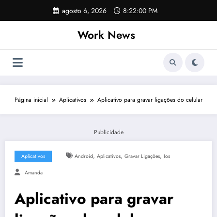
Pular
agosto 6, 2026
8:22:01 PM
para
o
Work News
conteúdo
Página inicial
Aplicativos
Aplicativo para gravar ligações do celular
Publicidade
,
,
,
Aplicativos
Android
Aplicativos
Gravar Ligações
Ios
Amanda
Aplicativo para gravar