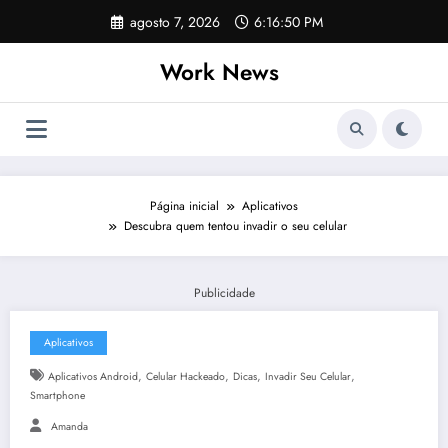
Pular
agosto 7, 2026
6:16:50 PM
para
o
Work News
conteúdo
Página inicial
Aplicativos
Descubra quem tentou invadir o seu celular
Publicidade
Aplicativos
,
,
,
,
Aplicativos Android
Celular Hackeado
Dicas
Invadir Seu Celular
Smartphone
Amanda