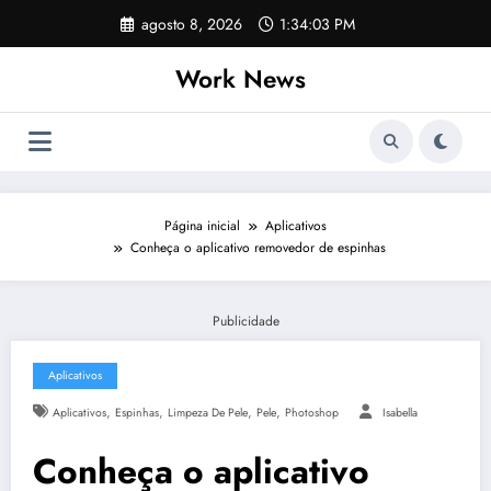
Pular
agosto 8, 2026
1:34:03 PM
para
o
Work News
conteúdo
Página inicial
Aplicativos
Conheça o aplicativo removedor de espinhas
Publicidade
Aplicativos
,
,
,
,
Aplicativos
Espinhas
Limpeza De Pele
Pele
Photoshop
Isabella
Conheça o aplicativo