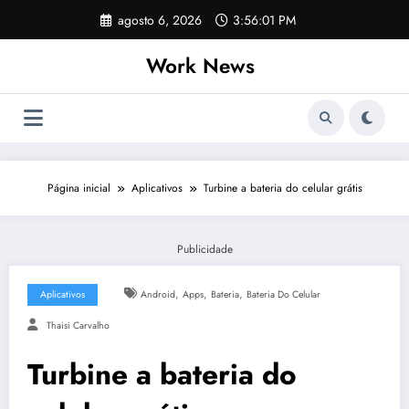
Pular
agosto 6, 2026
3:56:01 PM
para
o
Work News
conteúdo
Página inicial
Aplicativos
Turbine a bateria do celular grátis
Publicidade
,
,
,
Aplicativos
Android
Apps
Bateria
Bateria Do Celular
Thaisi Carvalho
Turbine a bateria do