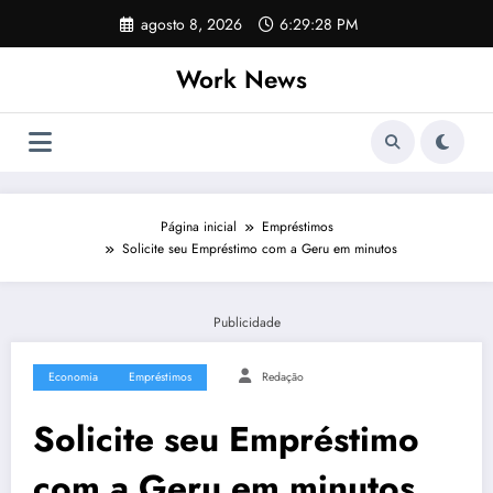
Pular
agosto 8, 2026
6:29:29 PM
para
o
Work News
conteúdo
Página inicial
Empréstimos
Solicite seu Empréstimo com a Geru em minutos
Publicidade
Economia
Empréstimos
Redação
Solicite seu Empréstimo
com a Geru em minutos