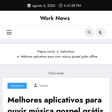
Pular
agosto 4, 2026
4:41:58 PM
para
o
Work News
conteúdo
Página inicial
Aplicativos
Melhores aplicativos para ouvir música gospel grátis offline
Publicidade
Aplicativos
Vanessa
Melhores aplicativos para
ouvir música gospel grátis