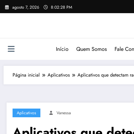
Pular
agosto 7, 2026
8:02:29 PM
para
o
conteúdo
Início
Quem Somos
Fale Co
Página inicial
Aplicativos
Aplicativos que detectam ra
Aplicativos
Vanessa
Aplicativos que dete