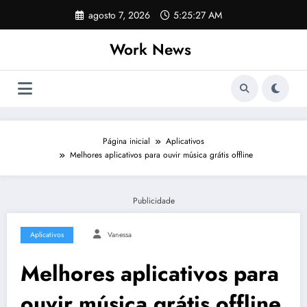
Pular
agosto 7, 2026
5:25:28 AM
para
o
Work News
conteúdo
Página inicial
Aplicativos
Melhores aplicativos para ouvir música grátis offline
Publicidade
Aplicativos
Vanessa
Melhores aplicativos para
ouvir música grátis offline