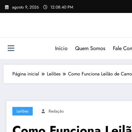
Pular
agosto 9, 2026
12:08:41 PM
para
o
conteúdo
Início
Quem Somos
Fale Co
Página inicial
Leilões
Como Funciona Leilão de Carro
Leilões
Redação
Como Funciona Leilã