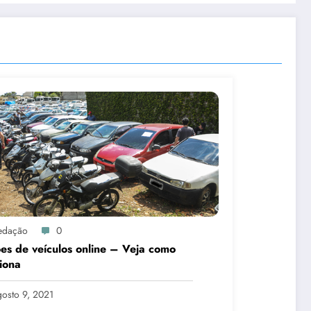
edação
0
ões de veículos online – Veja como
iona
osto 9, 2021