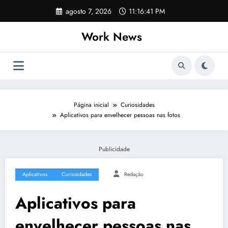
Pular
agosto 7, 2026
11:16:42 PM
para
o
Work News
conteúdo
Página inicial
Curiosidades
Aplicativos para envelhecer pessoas nas fotos
Publicidade
Aplicativos
Curiosidades
Redação
Aplicativos para
envelhecer pessoas nas