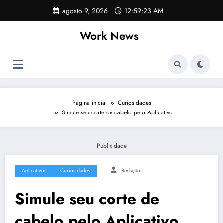
Pular
agosto 9, 2026
12:59:24 AM
para
o
Work News
conteúdo
Página inicial
Curiosidades
Simule seu corte de cabelo pelo Aplicativo
Publicidade
Aplicativos
Curiosidades
Redação
Simule seu corte de
cabelo pelo Aplicativo