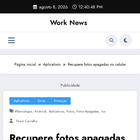
Pular
agosto 8, 2026
12:40:48 PM
para
o
Work News
conteúdo
Página inicial
Aplicativos
Recupere fotos apagadas no celular
Publicidade
Aplicativos
Dicas
Finanças
,
,
,
,
,
#tecnologia
Android
Aplicativos
Fotos
Fotos Apagadas
Ios
Thaisi Carvalho
Recupere fotos apagadas