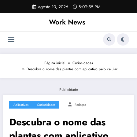
Pular
agosto 10, 2026
8:09:56 PM
para
o
Work News
conteúdo
Página inicial
Curiosidades
Descubra o nome das plantas com aplicativo pelo celular
Publicidade
Aplicativos
Curiosidades
Redação
Descubra o nome das
plantas com aplicativo