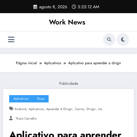
Pular
agosto 8, 2026
5:25:13 AM
para
o
Work News
conteúdo
Página inicial
Aplicativos
Aplicativo para aprender a dirigir
Publicidade
Aplicativos
Dicas
,
,
,
,
,
Android
Aplicativos
Aprender A Dirigir
Carros
Dirigir
Ios
Thaisi Carvalho
Aplicativo para aprender