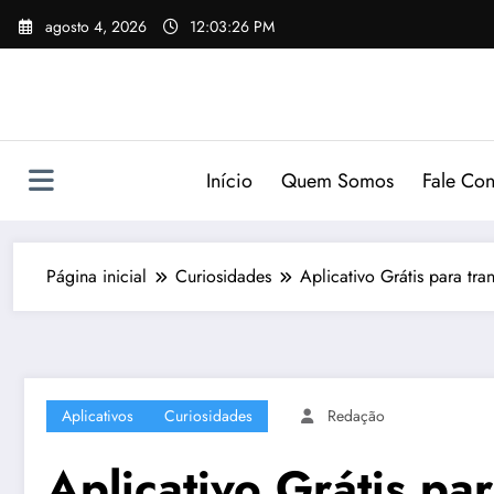
Pular
agosto 4, 2026
12:03:27 PM
para
o
conteúdo
Início
Quem Somos
Fale Co
Página inicial
Curiosidades
Aplicativo Grátis para tr
Aplicativos
Curiosidades
Redação
Aplicativo Grátis p