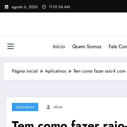
Pular
agosto 6, 2026
11:01:35 AM
para
o
conteúdo
Início
Quem Somos
Fale Co
Página inicial
Aplicativos
Tem como fazer raio-X com c
Aplicativos
Aline
Tem como fazer raio-