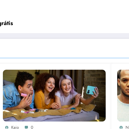
rátis
Kaio
0
N