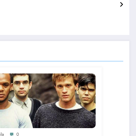
ila
0