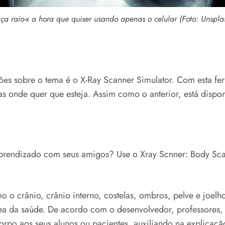
ça raio-x a hora que quiser usando apenas o celular (Foto: Unspla
s sobre o tema é o X-Ray Scanner Simulator. Com esta fe
s onde quer que esteja. Assim como o anterior, está dispon
prendizado com seus amigos? Use o Xray Scnner: Body Scan
o o crânio, crânio interno, costelas, ombros, pelve e joe
rea da saúde. De acordo com o desenvolvedor, professores, 
orpo aos seus alunos ou pacientes, auxiliando na explicaçã