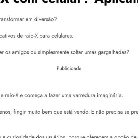
transformar em diversão?
ativos de raio-X para celulares.
r os amigos ou simplesmente soltar umas gargalhadas?
Publicidade
 de raio-X e começa a fazer uma varredura imaginária.
enos, fingir muito bem que está vendo. E não precisa se p
ado a curiosidade dos usuários, porque oferecem a opção d