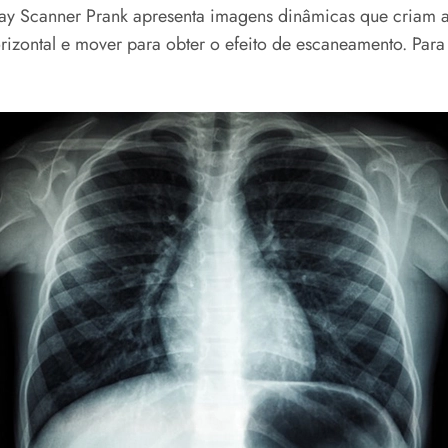
Xray Scanner Prank apresenta imagens dinâmicas que criam 
izontal e mover para obter o efeito de escaneamento. Para ba