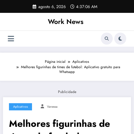
Pular
agosto 6, 2026
4:37:06 AM
para
o
Work News
conteúdo
Página inicial
Aplicativos
Melhores figurinhas de times de futebol: Aplicativo gratuito para
Whatsapp
Publicidade
Aplicativos
Vanessa
Melhores figurinhas de