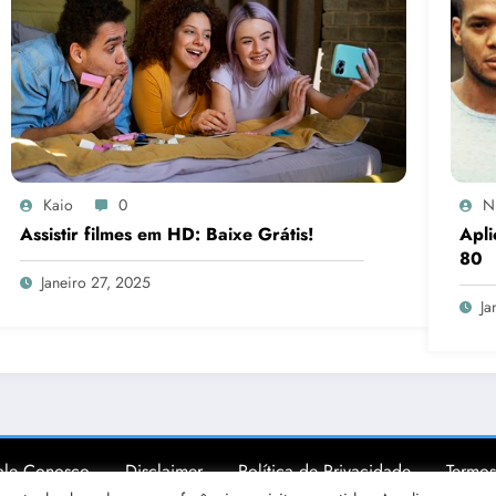
Kaio
0
N
Assistir filmes em HD: Baixe Grátis!
Apli
80
Janeiro 27, 2025
Ja
ale Conosco
Disclaimer
Política de Privacidade
Termos