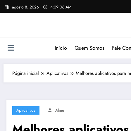
Pular
agosto 8, 2026
4:09:07 AM
para
o
conteúdo
Início
Quem Somos
Fale Co
Página inicial
Aplicativos
Melhores aplicativos para m
Aplicativos
Aline
Melhores aplicativos