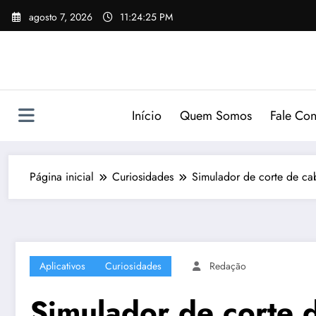
Pular
agosto 7, 2026
11:24:26 PM
para
o
conteúdo
Início
Quem Somos
Fale Co
Página inicial
Curiosidades
Simulador de corte de ca
Aplicativos
Curiosidades
Redação
Simulador de corte 