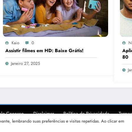
Kaio
0
N
Assistir filmes em HD: Baixe Grátis!
Apli
80
Janeiro 27, 2025
Ja
ale Conosco
Disclaimer
Política de Privacidade
Termos
ante, lembrando suas preferências e visitas repetidas. Ao clicar em
© 2025 Copyright: worknews.org | Powered By
SpiceThemes