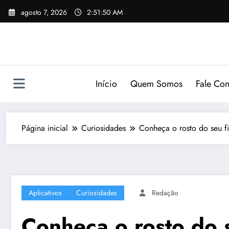
Pular
agosto 7, 2026
2:51:50 AM
para
o
conteúdo
Início
Quem Somos
Fale Co
Página inicial
Curiosidades
Conheça o rosto do seu fi
Aplicativos
Curiosidades
Redação
Conheça o rosto do s