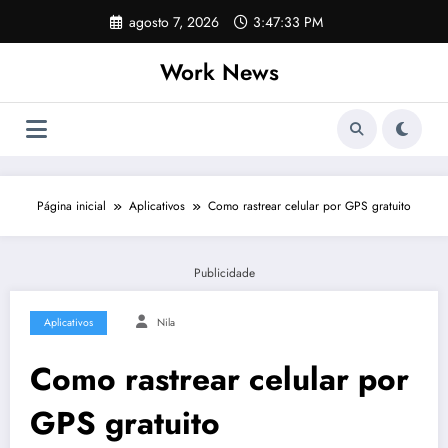
Pular
agosto 7, 2026
3:47:33 PM
para
o
Work News
conteúdo
Página inicial
Aplicativos
Como rastrear celular por GPS gratuito
Publicidade
Aplicativos
Nila
Como rastrear celular por
GPS gratuito