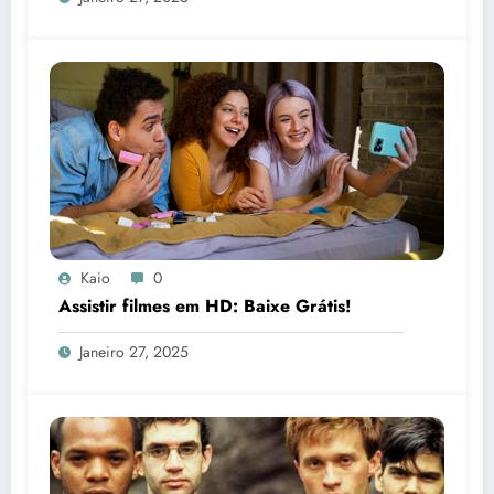
Kaio
0
Assistir filmes em HD: Baixe Grátis!
Janeiro 27, 2025