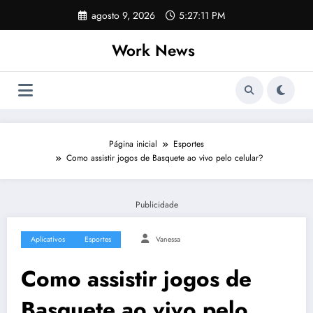
Pular
agosto 9, 2026
5:27:12 PM
para
o
Work News
conteúdo
Página inicial
Esportes
Como assistir jogos de Basquete ao vivo pelo celular?
Publicidade
Aplicativos
Esportes
Vanessa
Como assistir jogos de
Basquete ao vivo pelo