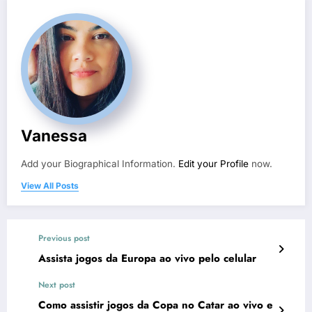
Vanessa
Add your Biographical Information.
Edit your Profile
now.
View All Posts
Previous post
Assista jogos da Europa ao vivo pelo celular
Next post
Como assistir jogos da Copa no Catar ao vivo e