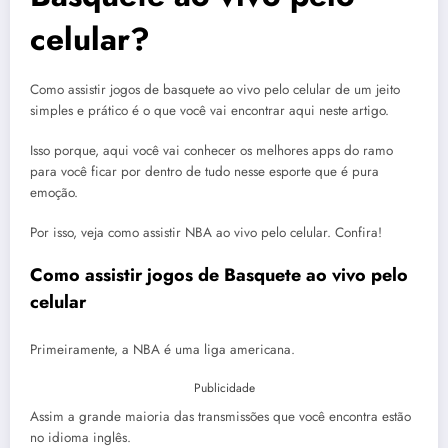
celular?
Como assistir jogos de basquete ao vivo pelo celular de um jeito
simples e prático é o que você vai encontrar aqui neste artigo.
Isso porque, aqui você vai conhecer os melhores apps do ramo
para você ficar por dentro de tudo nesse esporte que é pura
emoção.
Por isso, veja como assistir NBA ao vivo pelo celular. Confira!
Como assistir jogos de Basquete ao vivo pelo
celular
Primeiramente, a NBA é uma liga americana.
Publicidade
Assim a grande maioria das transmissões que você encontra estão
no idioma inglês.