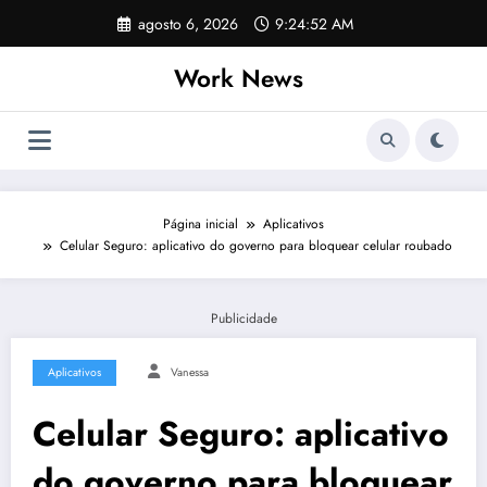
Pular
agosto 6, 2026
9:24:53 AM
para
o
Work News
conteúdo
Página inicial
Aplicativos
Celular Seguro: aplicativo do governo para bloquear celular roubado
Publicidade
Aplicativos
Vanessa
Celular Seguro: aplicativo
do governo para bloquear