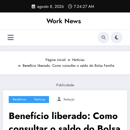
Pular
agosto 8, 2026
7:24:27 AM
para
o
Work News
conteúdo
Página inicial
Notícias
Benefício liberado: Como consultar o saldo do Bolsa Família
Publicidade
Benefícios
Notícias
Redação
Benefício liberado: Como
consultar o saldo do Bolsa