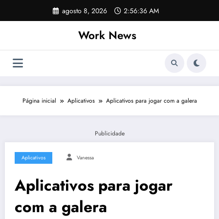
Pular
agosto 8, 2026
2:56:37 AM
para
o
Work News
conteúdo
Página inicial
Aplicativos
Aplicativos para jogar com a galera
Publicidade
Aplicativos
Vanessa
Aplicativos para jogar
com a galera