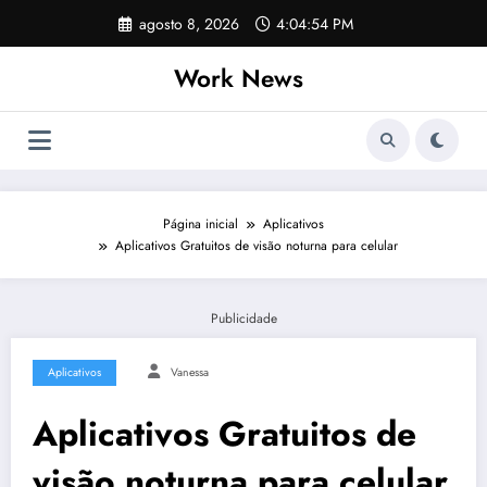
Pular
agosto 8, 2026
4:04:55 PM
para
o
Work News
conteúdo
Página inicial
Aplicativos
Aplicativos Gratuitos de visão noturna para celular
Publicidade
Aplicativos
Vanessa
Aplicativos Gratuitos de
visão noturna para celular