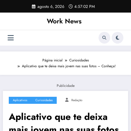
Pular
agosto 6, 2026
4:57:02 PM
para
o
Work News
conteúdo
Página inicial
Curiosidades
Aplicativo que te deixa mais jovem nas suas fotos – Conheça!
Publicidade
Aplicativos
Curiosidades
Redação
Aplicativo que te deixa
mais jovem nas suas fotos